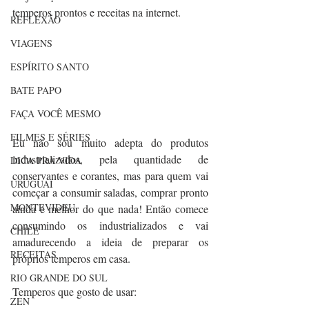
temperos prontos e receitas na internet.
REFLEXÃO
VIAGENS
ESPÍRITO SANTO
BATE PAPO
FAÇA VOCÊ MESMO
FILMES E SÉRIES
Eu não sou muito adepta do produtos 
industrializados, pela quantidade de 
DICA PRA VIDA
conservantes e corantes, mas para quem vai 
URUGUAI
começar a consumir saladas, comprar pronto 
MONTEVIDEU
ainda é melhor do que nada! Então comece 
consumindo os industrializados e vai 
CHILE
amadurecendo a ideia de preparar os 
RECEITAS
próprios temperos em casa.
RIO GRANDE DO SUL
Temperos que gosto de usar:
ZEN