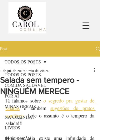
Post
TODOS OS POSTS
1 de jul. de 2019
3 min de leitura
TODOS OS POSTS
Salada sem tempero -
COMIDA SAUDÁVEL
NINGUÉM MERECE
POR AÍ
Já falamos sobre 
o segredo pra gostar de 
MINAS GERAIS
saladas
 e também 
sugestões de pratos 
saudáveis
, hoje o assunto é o tempero da 
NA COZINHA
salada!!!
LIVROS
Hoje em dia existe uma infinidade de 
DECORAÇÃO