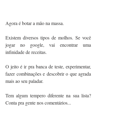
Agora é botar a mão na massa.
Existem diversos tipos de molhos. Se você 
jogar no google, vai encontrar uma 
infinidade de receitas.
O jeito é ir pra banca de teste, experimentar, 
fazer combinações e descobrir o que agrada 
mais ao seu paladar.
Tem algum tempero diferente na sua lista? 
Conta pra gente nos comentários...
E para finalizar, um bônus para você 
espantar a preguiça e começar a mudança já! 
Depois me conta se gostou, quero saber...