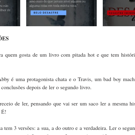
ÕES
 quem gosta de um livro com pitada hot e que tem história,
by é uma protagonista chata e o Travis, um bad boy machi
s conclusões depois de ler o segundo livro.
receio de ler, pensando que vai ser um saco ler a mesma hist
 É!
a tem 3 versões: a sua, a do outro e a verdadeira. Ler o segun