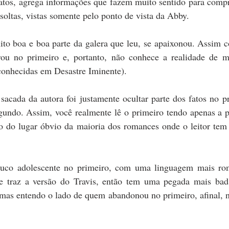
atos, agrega informações que fazem muito sentido para compre
soltas, vistas somente pelo ponto de vista da Abby.
to boa e boa parte da galera que leu, se apaixonou. Assim c
u no primeiro e, portanto, não conhece a realidade de mu
 conhecidas em Desastre Iminente).
acada da autora foi justamente ocultar parte dos fatos no pr
gundo. Assim, você realmente lê o primeiro tendo apenas a p
ndo do lugar óbvio da maioria dos romances onde o leitor tem
co adolescente no primeiro, com uma linguagem mais roma
 traz a versão do Travis, então tem uma pegada mais bad 
 mas entendo o lado de quem abandonou no primeiro, afinal, nã