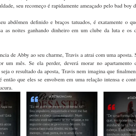
culdade, seu recomeço é rapidamente ameaçado pelo bad boy d
eu abdômen definido e braços tatuados, é exatamente o que
ssa as noites ganhando dinheiro em um clube da luta e os d
ência de Abby ao seu charme, Travis a atrai com uma aposta. Se
or um mês. Se ela perder, deverá morar no apartamento 
 seja o resultado da aposta, Travis nem imagina que finalmen
E é então que eles se envolvem em uma relação intensa e cont
ucura.