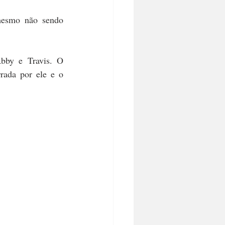
O SUL
ZEN
esmo não sendo 
bby e Travis. O 
rada por ele e o 