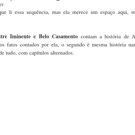
19
MONTEVIDEU
CHILE
RECEITAS
RIO GRANDE D
e li essa sequência, mas ela merece um espaço aqui, m
stre Iminente e Belo Casamento
 contam a história de A
os fatos contados por ela, o segundo é mesma história nar
 de tudo, com capítulos alternados.