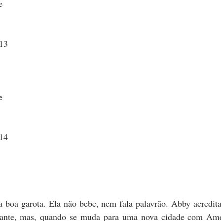
e 
013
e 
014
boa garota. Ela não bebe, nem fala palavrão. Abby acredita
tante, mas, quando se muda para uma nova cidade com Amer