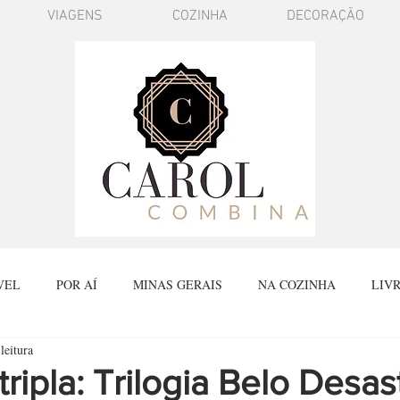
VIAGENS
COZINHA
DECORAÇÃO
VEL
POR AÍ
MINAS GERAIS
NA COZINHA
LIV
leitura
SPÍRITO SANTO
BATE PAPO
FAÇA VOCÊ MESMO
FI
ripla: Trilogia Belo Desas