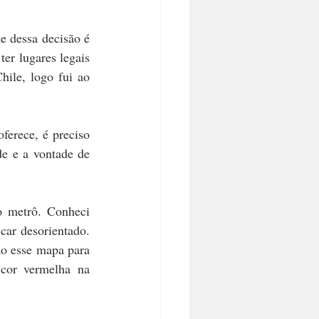
O SUL
ZEN
 dessa decisão é 
er lugares legais 
ile, logo fui ao 
ferece, é preciso 
e e a vontade de 
 metrô. Conheci 
car desorientado. 
o esse mapa para 
cor vermelha na 