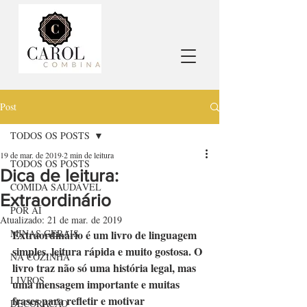
Post
TODOS OS POSTS
19 de mar. de 2019
2 min de leitura
TODOS OS POSTS
Dica de leitura:
COMIDA SAUDÁVEL
Extraordinário
POR AÍ
Atualizado:
21 de mar. de 2019
MINAS GERAIS
Extraordinário é um livro de linguagem 
simples, leitura rápida e muito gostosa. O 
NA COZINHA
livro traz não só uma história legal, mas 
LIVROS
uma mensagem importante e muitas 
frases para refletir e motivar
DECORAÇÃO