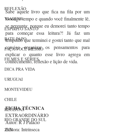
REFLEXÃO
Sabe aquele livro que fica na fila por um 
looongo tempo e quando você finalmente lê, 
VIAGENS
se pergunta: porque eu demorei tanto tempo 
ESPÍRITO SANTO
para começar essa leitura?! Já faz um 
BATE PAPO
tempinho que terminei e gostei tanto que mal 
consigo organizar os pensamentos para 
FAÇA VOCÊ MESMO
explicar o quanto esse livro agrega em 
FILMES E SÉRIES
conhecimento, reflexão e lição de vida.
DICA PRA VIDA
URUGUAI
MONTEVIDEU
CHILE
FICHA TÉCNICA
RECEITAS
EXTRAORDINÁRIO
RIO GRANDE DO SUL
Autor: R J Palácio
Editora: Intrínseca
ZEN