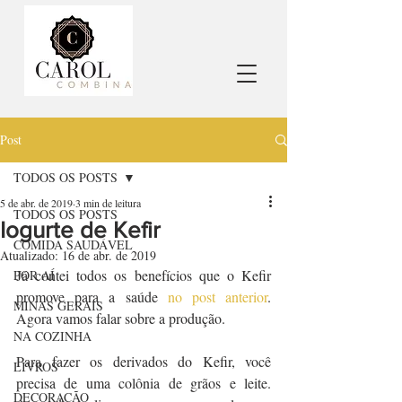
Post
TODOS OS POSTS
5 de abr. de 2019
3 min de leitura
TODOS OS POSTS
Iogurte de Kefir
COMIDA SAUDÁVEL
Atualizado:
16 de abr. de 2019
Já contei todos os benefícios que o Kefir 
POR AÍ
promove para a saúde 
no post anterior
. 
MINAS GERAIS
Agora vamos falar sobre a produção.
NA COZINHA
Para fazer os derivados do Kefir, você 
LIVROS
precisa de uma colônia de grãos e leite. 
DECORAÇÃO