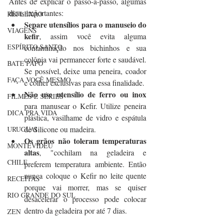
Antes de explicar o passo-a-passo, algumas 
dicas importantes:
REFLEXÃO
Separe utensílios para o manuseio do 
VIAGENS
kefir
, assim você evita alguma 
ESPÍRITO SANTO
contaminação nos bichinhos e sua 
colônia vai permanecer forte e saudável. 
BATE PAPO
Se possível, deixe uma peneira, coador 
FAÇA VOCÊ MESMO
e colher exclusivas para essa finalidade.
Não use utensílio de ferro ou inox
FILMES E SÉRIES
para manusear o Kefir. Utilize peneira 
DICA PRA VIDA
plástica, vasilhame de vidro e espátula 
de Silicone ou madeira.
URUGUAI
Os grãos não toleram temperaturas 
MONTEVIDEU
altas
, "cochilam na geladeira e 
CHILE
preferem temperatura ambiente. Então 
nunca coloque o Kefir no leite quente 
RECEITAS
porque vai morrer, mas se quiser 
RIO GRANDE DO SUL
desacelerar o processo pode colocar 
dentro da geladeira por até 7 dias.
ZEN