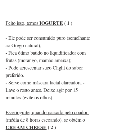
IOGURTE
 ( 1 )
Feito isso, temos 
- Ele pode ser consumido puro (semelhante 
ao Grego natural);
- Fica ótimo batido no liquidificador com 
frutas (morango, mamão,ameixa);
- Pode acrescentar suco Clight do sabor 
preferido.
- Serve como máscara facial clareadora -  
Lave o rosto antes. Deixe agir por 15 
minutos (evite os olhos).
Esse iogurte, quando passado pelo coador 
(média de 8 horas escoando), se obtém o 
CREAM CHEESE
 ( 2 )