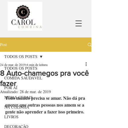
Post
TODOS OS POSTS
24 de mar. de 2019
6 min de leitura
TODOS OS POSTS
8 Auto-chamegos pra você
COMIDA SAUDÁVEL
fazer
POR AÍ
Atualizado:
28 de mar. de 2019
MINAS GERAIS
Todo mundo precisa se amar. Não dá pra 
querer que outras pessoas nos amem se a 
NA COZINHA
gente não aprender a fazer isso primeiro.
LIVROS
DECORAÇÃO