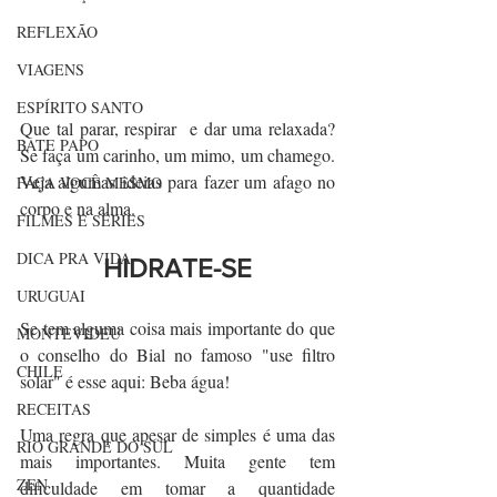
REFLEXÃO
VIAGENS
ESPÍRITO SANTO
Que tal parar, respirar  e dar uma relaxada? 
BATE PAPO
Se faça um carinho, um mimo, um chamego. 
Veja algumas ideias para fazer um afago no 
FAÇA VOCÊ MESMO
corpo e na alma.
FILMES E SÉRIES
DICA PRA VIDA
HIDRATE-SE
URUGUAI
Se tem alguma coisa mais importante do que 
MONTEVIDEU
o conselho do Bial no famoso "use filtro 
CHILE
solar" é esse aqui: Beba água!
RECEITAS
Uma regra que apesar de simples é uma das 
RIO GRANDE DO SUL
mais importantes. Muita gente tem 
ZEN
dificuldade em tomar a quantidade 