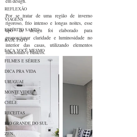
em design.
REFLEXÃO
Por se tratar de uma região de inverno 
VIAGENS
rigoroso, frio intenso e longas noites, esse 
ESPÍRITO SANTO
tipo de design foi elaborado para 
proporcionar claridade e luminosidade no 
BATE PAPO
interior das casas, utilizando elementos 
FAÇA VOCÊ MESMO
funcionais e básicos.
FILMES E SÉRIES
DICA PRA VIDA
URUGUAI
MONTEVIDEU
CHILE
RECEITAS
RIO GRANDE DO SUL
ZEN