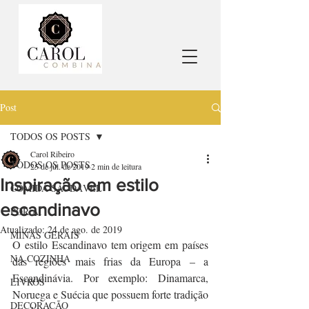
Post
TODOS OS POSTS
Carol Ribeiro
TODOS OS POSTS
25 de jul. de 2019
2 min de leitura
Inspiração em estilo
COMIDA SAUDÁVEL
escandinavo
POR AÍ
Atualizado:
24 de ago. de 2019
MINAS GERAIS
O estilo Escandinavo tem origem em países 
NA COZINHA
das regiões mais frias da Europa – a 
Escandinávia. Por exemplo: Dinamarca, 
LIVROS
Noruega e Suécia que possuem forte tradição 
DECORAÇÃO