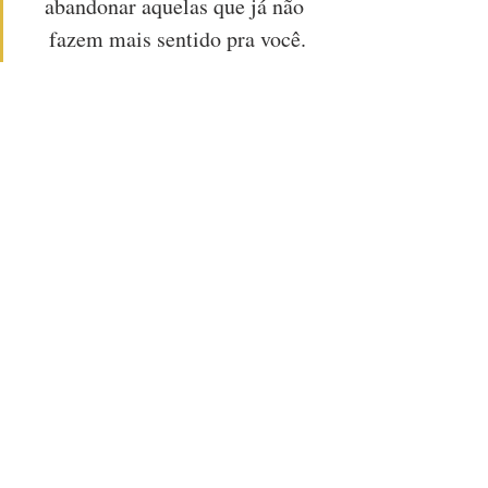
abandonar aquelas que já não 
fazem mais sentido pra você.
REFLEXÃO
BATE PAPO
Posts recentes
Ver tudo