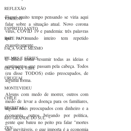
REFLEXÃO
Fiquei muito tempo pensando se viria aqui 
VIAGENS
falar sobre a situação atual. Novo corona 
ESPÍRITO SANTO
vírus, COVID 19 e pandemia: três palavras 
que o mundo inteiro tem repetido 
BATE PAPO
exaustivamente...
FAÇA VOCÊ MESMO
FILMES E SÉRIES
É difícil tentar resumir todas as ideias e 
sentimentos que passam pela cabeça. Todos 
DICA PRA VIDA
(eu disse TODOS) estão preocupados, de 
URUGUAI
alguma forma.
MONTEVIDEU
Alguns com medo de morrer, outros com 
CHILE
medo de levar a doença para os familiares, 
alguns mais preocupados com dinheiro e a 
RECEITAS
economia, outros brigando por política, 
RIO GRANDE DO SUL
gente 
que bateu no peito pra falar "mortes 
ZEN
são inevitáveis, o que importa é a economia 