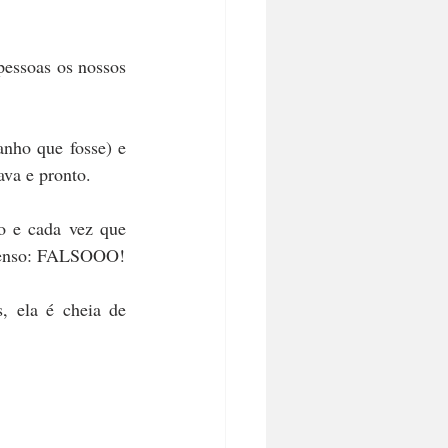
O SUL
ZEN
pessoas os nossos 
nho que fosse) e 
ava e pronto.
 e cada vez que 
 penso: FALSOOO!
, ela é cheia de 