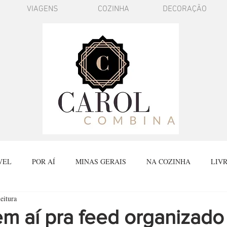
VIAGENS
COZINHA
DECORAÇÃO
VEL
POR AÍ
MINAS GERAIS
NA COZINHA
LIV
eitura
SPÍRITO SANTO
BATE PAPO
FAÇA VOCÊ MESMO
FI
m aí pra feed organizado