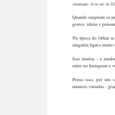
Atualizado:
24 de out. de 20
DICA PRA VIDA
URUGUAI
Quando surgiram as pri
gostos, ideias e pensa
Na época do Orkut as 
ninguém ligava muito s
Isso mudou - e mudou
entro no Instagram e 
Penso isso, por um si
nuances variadas - gra