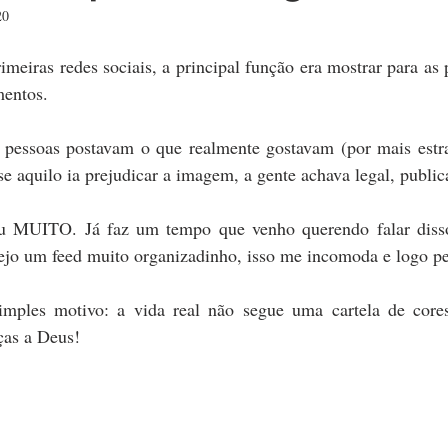
20
MONTEVIDEU
CHILE
RECEITAS
RIO GRANDE D
meiras redes sociais, a principal função era mostrar para as 
mentos.
pessoas postavam o que realmente gostavam (por mais estra
e aquilo ia prejudicar a imagem, a gente achava legal, public
 MUITO. Já faz um tempo que venho querendo falar disso
vejo um feed muito organizadinho, isso me incomoda e logo
mples motivo: a vida real não segue uma cartela de cores
ças a Deus!