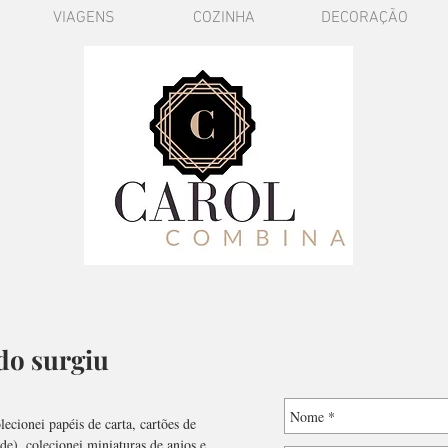
VIAGENS
COZINHA
DECORAÇÃO
o surgiu
cionei papéis de carta, cartões de
de), colecionei miniaturas de anjos e