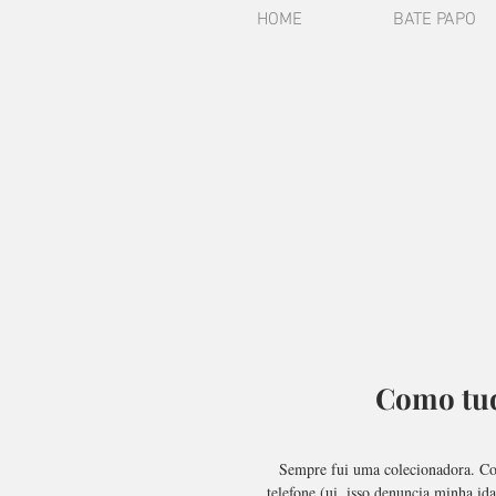
HOME
BATE PAPO
Como tud
Sempre fui uma colecionadora. Cole
telefone (ui, isso denuncia minha ida